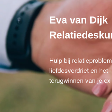
Eva van Dijk
Relatiedesku
Hulp bij relatieproble
liefdesverdriet en het
terugwinnen van je ex