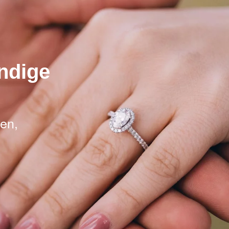
ndige
men,